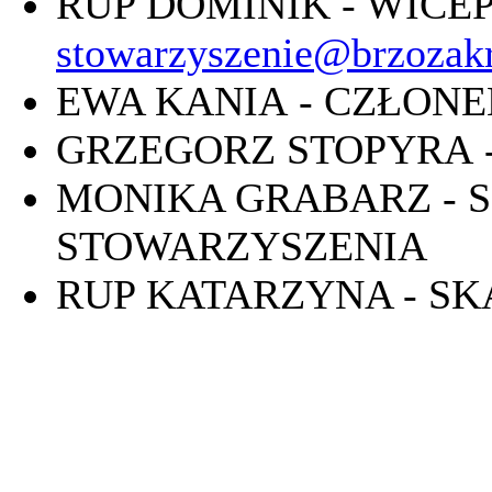
RUP DOMINIK - WIC
stowarzyszenie@brzozakr
EWA KANIA - CZŁON
GRZEGORZ STOPYRA 
MONIKA GRABARZ - 
STOWARZYSZENIA
RUP KATARZYNA - S